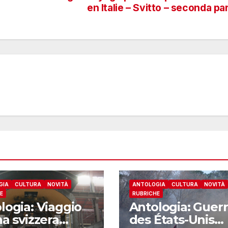
en Italie – Svitto – seconda pa
GIA
CULTURA
NOVITÀ
ANTOLOGIA
CULTURA
NOVITÀ
E
RUBRICHE
logia: Viaggio
Antologia: Guer
na svizzera
des États-Unis