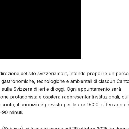
 direzione del sito svizzeriamo.it, intende proporre un perc
li, gastronomiche, tecnologiche e ambientali di ciascun Cant
sulla Svizzera di ieri e di oggi. Ogni appuntamento sarà
ne protagonista e ospiterà rappresentanti istituzionali, cult
contri, il cui inizio è previsto per le ore 19:00, si terranno i
–90 minuti.
o (Schwyz), si è svolto mercoledì 29 ottobre 2025, in doppi