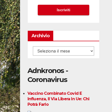
Archivio
Archivio
Adnkronos -
Coronavirus
Vaccino Combinato Covid E
Influenza, Il Via Libera In Ue: Chi
Potrà Farlo