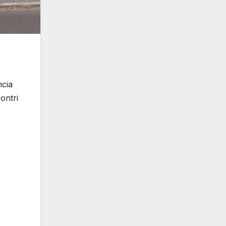
ncia
contri