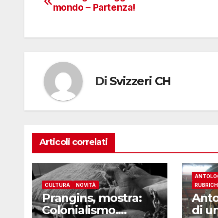
Navigazione
mondo – Partenza!
articoli
Di
Svizzeri CH
Articoli correlati
ANTOLO
CULTURA
NOVITÀ
RUBRICH
Prangins, mostra:
Anto
Colonialismo.
di u