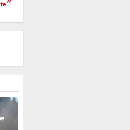
rte
re