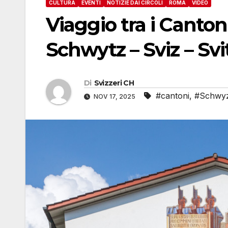
CULTURA
EVENTI
NOTIZIE DAI CIRCOLI
ROMA
VIDEO
Viaggio tra i Canto
Schwytz – Sviz – Svi
Di
Svizzeri CH
#cantoni
,
#Schwyz 
NOV 17, 2025