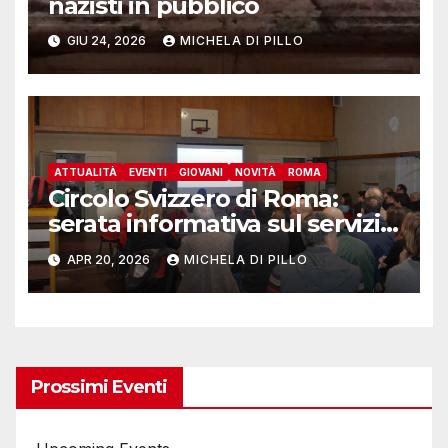
nazisti in pubblico
GIU 24, 2026
MICHELA DI PILLO
ATTUALITÀ
EVENTI
GIOVANI
NOVITÀ
ROMA
Circolo Svizzero di Roma:
serata informativa sul servizio
militare Svizzera
APR 20, 2026
MICHELA DI PILLO
Prossimi Eventi