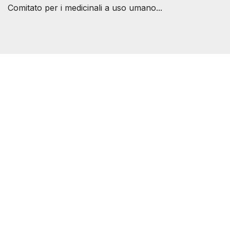
Comitato per i medicinali a uso umano...
Società Svizzera S.S.D.
P.IVA 14081081003
C.F. 97707560583
[@]
direzione@svizzeri.ch
[T]+39 3534518674
Avvertenze e Privacy