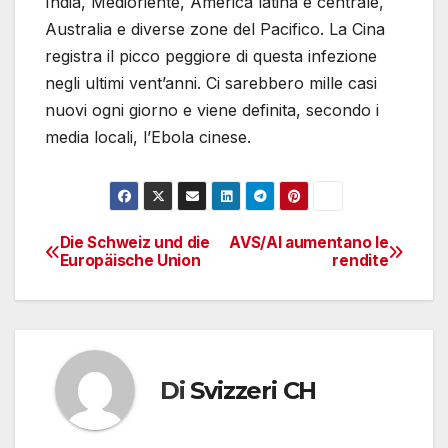
India, Medioriente, America latina e centrale,
Australia e diverse zone del Pacifico. La Cina
registra il picco peggiore di questa infezione
negli ultimi vent’anni. Ci sarebbero mille casi
nuovi ogni giorno e viene definita, secondo i
media locali, l’Ebola cinese.
Die Schweiz und die
AVS/AI aumentano le
Navigazione
Europäische Union
rendite
articoli
Di
Svizzeri CH