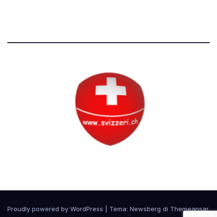
Tutti i diritti riservati
Circolo Svizzero
Proudly powered by WordPress
|
Tema:
Newsberg
di
Themeansar
.