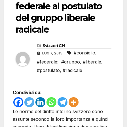
federale al postulato
del gruppo liberale
radicale
Di
Svizzeri CH
#consiglio
,
LUG 7, 2015
#federale:
,
#gruppo
,
#liberale
,
#postulato
,
#radicale
Condividi su:
Le norme del diritto interno svizzero sono
assunte secondo la loro importanza e quindi
secondo il tipo di legittimazione democratica.