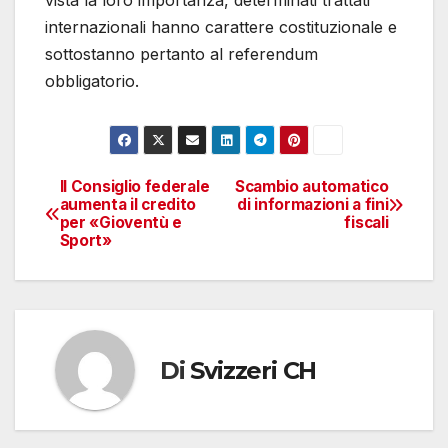
vista la loro importanza, determinati trattati
internazionali hanno carattere costituzionale e
sottostanno pertanto al referendum
obbligatorio.
Il Consiglio federale
Scambio automatico
Navigazione
aumenta il credito
di informazioni a fini
per «Gioventù e
fiscali
articoli
Sport»
Di
Svizzeri CH