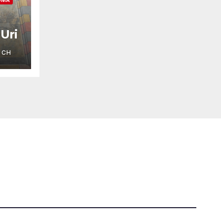
OMA
Uri
 CH
Tutti i diritti riservati