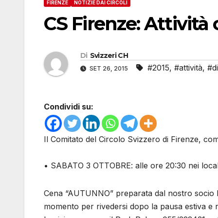
FIRENZE
NOTIZIE DAI CIRCOLI
CS Firenze: Attività
Di
Svizzeri CH
#2015
,
#attività
,
#d
SET 26, 2015
Condividi su:
Il Comitato del Circolo Svizzero di Firenze, comu
• SABATO 3 OTTOBRE: alle ore 20:30 nei locali
Cena “AUTUNNO” preparata dal nostro socio M
momento per rivedersi dopo la pausa estiva e r