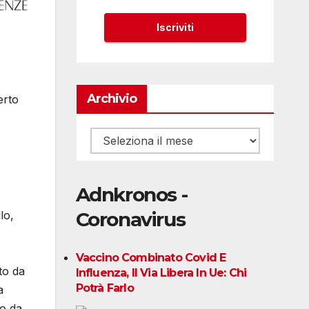
Archivio
erto
Archivio
Adnkronos -
Coronavirus
lo,
Vaccino Combinato Covid E
tto da
Influenza, Il Via Libera In Ue: Chi
Potrà Farlo
a
do da