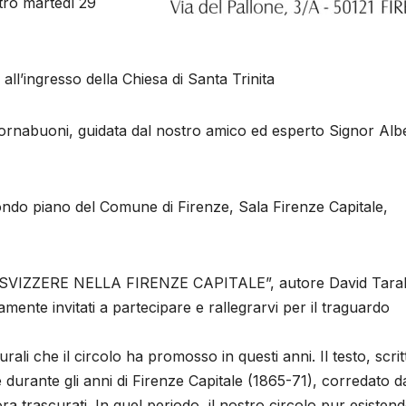
tro martedì 29
l’ingresso della Chiesa di Santa Trinita
rnabuoni, guidata dal nostro amico ed esperto Signor Alb
ndo piano del Comune di Firenze, Sala Firenze Capitale,
NI SVIZZERE NELLA FIRENZE CAPITALE”, autore David Taral
ldamente invitati a partecipare e rallegrarvi per il traguardo
lturali che il circolo ha promosso in questi anni. Il testo, scri
re durante gli anni di Firenze Capitale (1865-71), corredato d
nora trascurati. In quel periodo, il nostro circolo pur esisten