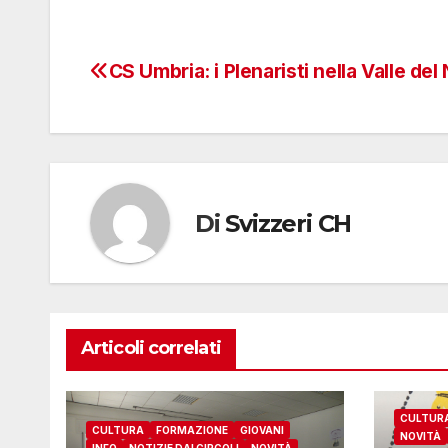
CS Umbria: i Plenaristi nella Valle del
Navigazione
articoli
Di
Svizzeri CH
Articoli correlati
CULTUR
CULTURA
FORMAZIONE
GIOVANI
NOVITÀ