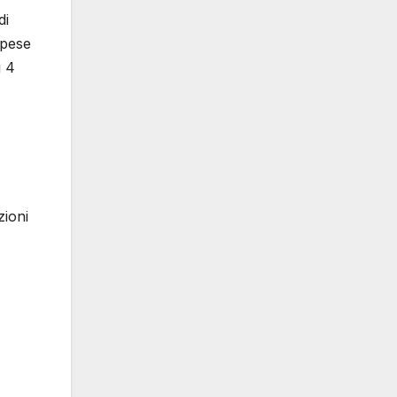
di
spese
ì 4
zioni