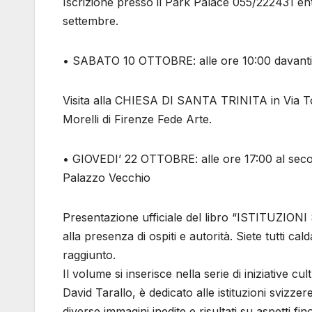
Iscrizione presso il Park Palace 055/222431 en
settembre.
• SABATO 10 OTTOBRE: alle ore 10:00 davanti al
Visita alla CHIESA DI SANTA TRINITA in Via To
Morelli di Firenze Fede Arte.
• GIOVEDI’ 22 OTTOBRE: alle ore 17:00 al seco
Palazzo Vecchio
Presentazione ufficiale del libro “ISTITUZIO
alla presenza di ospiti e autorità. Siete tutti ca
raggiunto.
Il volume si inserisce nella serie di iniziative cu
David Tarallo, è dedicato alle istituzioni svizze
diverse immagini inedite e risultati su aspetti fi