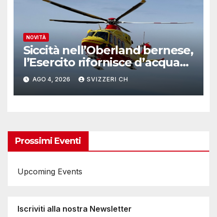
NOVITÀ
Siccità nell’Oberland bernese,
l’Esercito rifornisce d’acqua
due alpeggi
AGO 4, 2026
SVIZZERI CH
Prossimi Eventi
Upcoming Events
Iscriviti alla nostra Newsletter