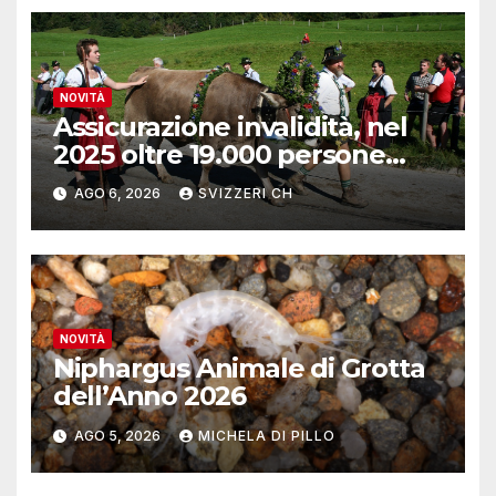
NOVITÀ
Assicurazione invalidità, nel
2025 oltre 19.000 persone
reinserite nel mercato del
AGO 6, 2026
SVIZZERI CH
lavoro
NOVITÀ
Niphargus Animale di Grotta
dell’Anno 2026
AGO 5, 2026
MICHELA DI PILLO