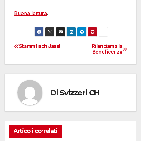
Buona lettura
.
Stammtisch Jass!
Rilanciamo la
Navigazione
Beneficenza
articoli
Di
Svizzeri CH
Articoli correlati