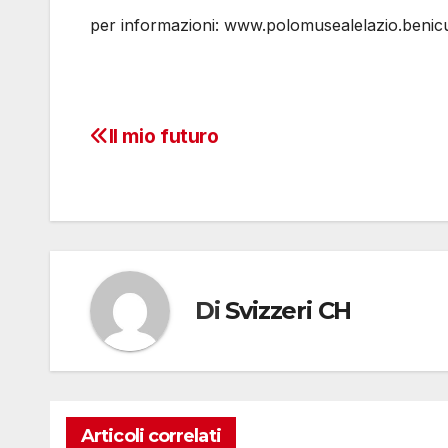
per informazioni: www.polomusealelazio.benicult
Il mio futuro
Navigazione
articoli
Di
Svizzeri CH
Articoli correlati