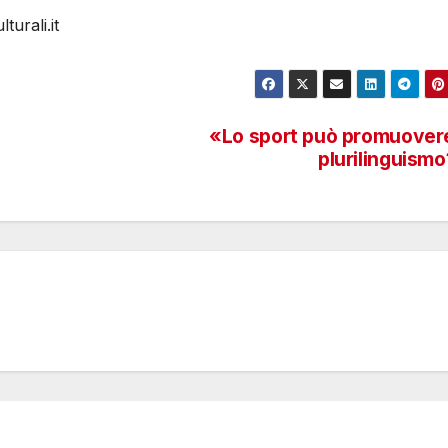
urali.it
«Lo sport può promuovere
plurilinguism