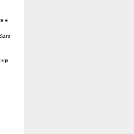
ce e
 Sara
agli