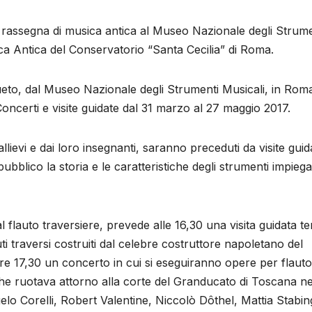
ta rassegna di musica antica al Museo Nazionale degli Strume
ica Antica del Conservatorio “Santa Cecilia” di Roma.
eto, dal Museo Nazionale degli Strumenti Musicali, in Roma
certi e visite guidate dal 31 marzo al 27 maggio 2017.
llievi e dai loro insegnanti, saranno preceduti da visite guid
ubblico la storia e le caratteristiche degli strumenti impiega
 flauto traversiere, prevede alle 16,30 una visita guidata t
ti traversi costruiti dal celebre costruttore napoletano del
re 17,30 un concerto in cui si eseguiranno opere per flaut
che ruotava attorno alla corte del Granducato di Toscana ne
elo Corelli, Robert Valentine, Niccolò Dôthel, Mattia Stabin