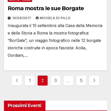
Roma mostra le sue Borgate
19/09/2017
MICHELA DI PILLO
Inaugurata il 15 settembre alla Casa della Memoria
e della Storia a Roma la mostra fotografica
“BorGate”, un viaggio fotografico nelle 12 borgate
storiche costruite in epoca fascista: Acilia,
Gordiani,…
Paginazione
1
2
3
…
5
degli
articoli
Prossimi Eventi