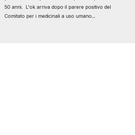
50 anni. L'ok arriva dopo il parere positivo del
Comitato per i medicinali a uso umano...
Società Svizzera S.S.D.
P.IVA 14081081003
C.F. 97707560583
[@]
direzione@svizzeri.ch
[T]+39 3534518674