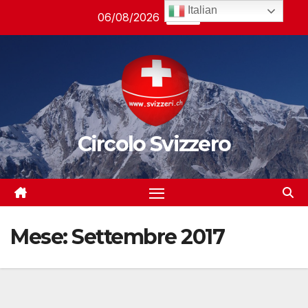
Salta
Italian
06/08/2026
23:58
al
contenuto
Circolo Svizzero
Mese:
Settembre 2017