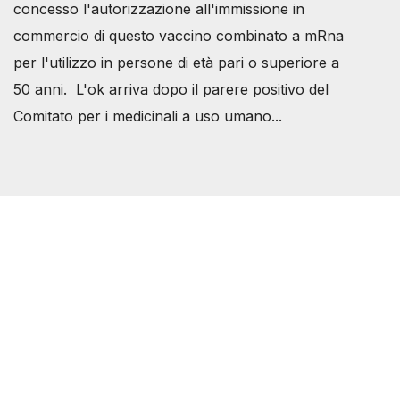
concesso l'autorizzazione all'immissione in
commercio di questo vaccino combinato a mRna
per l'utilizzo in persone di età pari o superiore a
50 anni. L'ok arriva dopo il parere positivo del
Comitato per i medicinali a uso umano...
Società Svizzera S.S.D.
P.IVA 14081081003
C.F. 97707560583
[@]
direzione@svizzeri.ch
[T]+39 3534518674