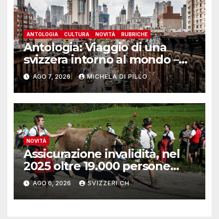
ANTOLOGIA
CULTURA
NOVITÀ
RUBRICHE
Antologia: Viaggio di una
svizzera intorno al mondo –
Yosemite
AGO 7, 2026
MICHELA DI PILLO
NOVITÀ
Assicurazione invalidità, nel
2025 oltre 19.000 persone
reinserite nel mercato del
AGO 6, 2026
SVIZZERI CH
lavoro