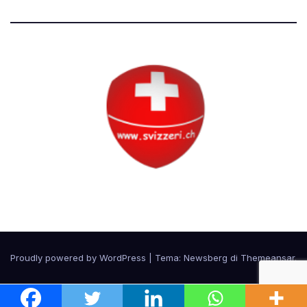
Circolo Svizzero
Proudly powered by WordPress
|
Tema:
Newsberg
di
Themeansar
.