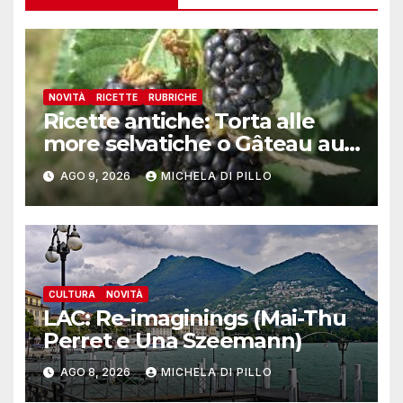
NOVITÀ
RICETTE
RUBRICHE
Ricette antiche: Torta alle
more selvatiche o Gâteau au
mȗres sauvages
AGO 9, 2026
MICHELA DI PILLO
CULTURA
NOVITÀ
LAC: Re-imaginings (Mai-Thu
Perret e Una Szeemann)
AGO 8, 2026
MICHELA DI PILLO