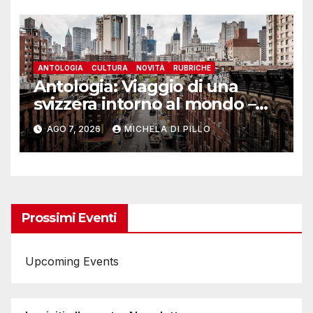
ANTOLOGIA
CULTURA
NOVITÀ
RUBRICHE
Antologia: Viaggio di una
svizzera intorno al mondo –
Yosemite
AGO 7, 2026
MICHELA DI PILLO
Prossimi Eventi
Upcoming Events