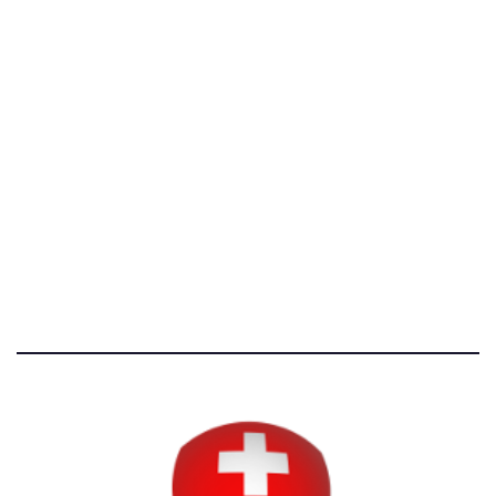
[@]
direzione@svizzeri.ch
[T]+39 3534518674
Avvertenze e Privacy
Tutti i diritti riservati