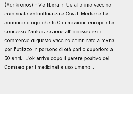
(Adnkronos) - Via libera in Ue al primo vaccino
combinato anti influenza e Covid. Moderna ha
annunciato oggi che la Commissione europea ha
concesso l'autorizzazione all'immissione in
commercio di questo vaccino combinato a mRna
per l'utilizzo in persone di età pari o superiore a
50 anni. L'ok arriva dopo il parere positivo del
Comitato per i medicinali a uso umano...
Società Svizzera S.S.D.
P.IVA 14081081003
C.F. 97707560583