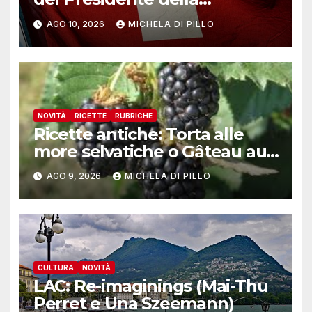
Confederazione Guy
AGO 10, 2026
MICHELA DI PILLO
Parmelin
NOVITÀ
RICETTE
RUBRICHE
Ricette antiche: Torta alle
more selvatiche o Gâteau au
mȗres sauvages
AGO 9, 2026
MICHELA DI PILLO
CULTURA
NOVITÀ
LAC: Re-imaginings (Mai-Thu
Perret e Una Szeemann)