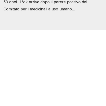
50 anni. L'ok arriva dopo il parere positivo del
Comitato per i medicinali a uso umano...
Società Svizzera S.S.D.
P.IVA 14081081003
C.F. 97707560583
[@]
direzione@svizzeri.ch
[T]+39 3534518674
Avvertenze e Privacy