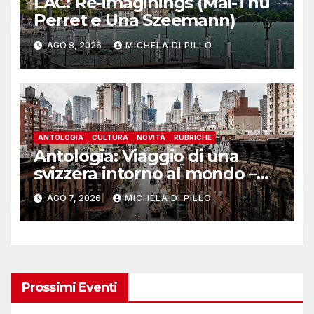
LAC: Re-imaginings (Mai-Thu
Perret e Una Szeemann)
AGO 8, 2026
MICHELA DI PILLO
ANTOLOGIA
CULTURA
NOVITÀ
RUBRICHE
Antologia: Viaggio di una
svizzera intorno al mondo –
Yosemite
AGO 7, 2026
MICHELA DI PILLO
Prossimi Eventi