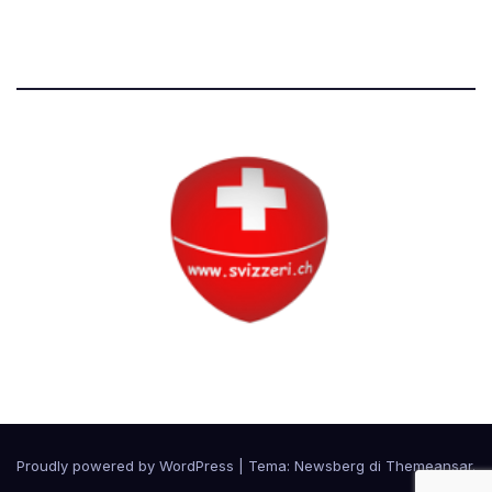
Tutti i diritti riservati
Circolo Svizzero
Proudly powered by WordPress
|
Tema:
Newsberg
di
Themeansar
.