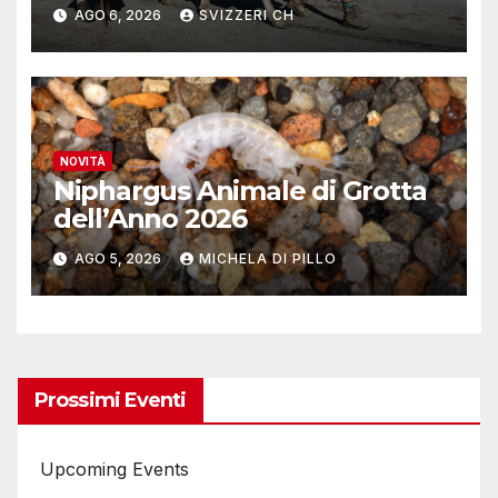
reinserite nel mercato del
AGO 6, 2026
SVIZZERI CH
lavoro
NOVITÀ
Niphargus Animale di Grotta
dell’Anno 2026
AGO 5, 2026
MICHELA DI PILLO
Prossimi Eventi
Upcoming Events