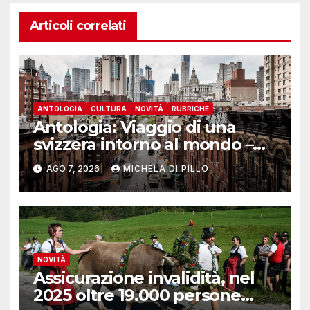
Articoli correlati
ANTOLOGIA
CULTURA
NOVITÀ
RUBRICHE
Antologia: Viaggio di una
svizzera intorno al mondo –
Yosemite
AGO 7, 2026
MICHELA DI PILLO
NOVITÀ
Assicurazione invalidità, nel
2025 oltre 19.000 persone