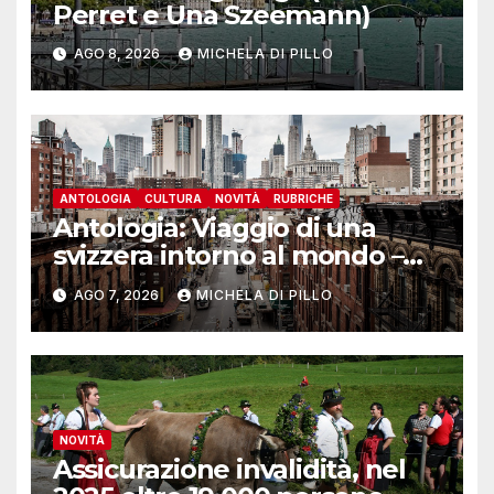
Perret e Una Szeemann)
AGO 8, 2026
MICHELA DI PILLO
ANTOLOGIA
CULTURA
NOVITÀ
RUBRICHE
Antologia: Viaggio di una
svizzera intorno al mondo –
Yosemite
AGO 7, 2026
MICHELA DI PILLO
NOVITÀ
Assicurazione invalidità, nel