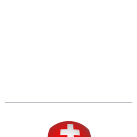
[@]
direzione@svizzeri.ch
[T]+39 3534518674
Avvertenze e Privacy
Tutti i diritti riservati