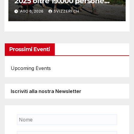
2025 oltre 19.000 persone
reinserite nel mercato del
AGO 6, 2026
SVIZZERI CH
lavoro
Prossimi Eventi
Upcoming Events
Iscriviti alla nostra Newsletter