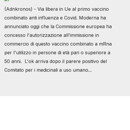
(Adnkronos) - Via libera in Ue al primo vaccino
combinato anti influenza e Covid. Moderna ha
annunciato oggi che la Commissione europea ha
concesso l'autorizzazione all'immissione in
commercio di questo vaccino combinato a mRna
per l'utilizzo in persone di età pari o superiore a
50 anni. L'ok arriva dopo il parere positivo del
Comitato per i medicinali a uso umano...
Società Svizzera S.S.D.
P.IVA 14081081003
C.F. 97707560583