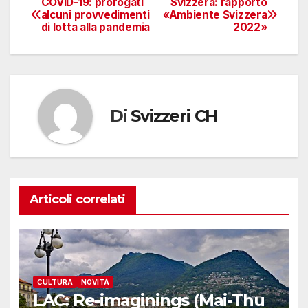
COVID-19: prorogati
Svizzera: rapporto
Navigazione
alcuni provvedimenti
«Ambiente Svizzera
di lotta alla pandemia
2022»
articoli
Di
Svizzeri CH
Articoli correlati
CULTURA
NOVITÀ
LAC: Re-imaginings (Mai-Thu