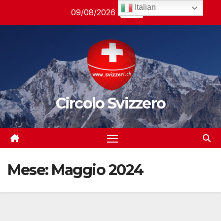
Salta
Italian
09/08/2026
14:37
al
contenuto
Circolo Svizzero
Mese:
Maggio 2024