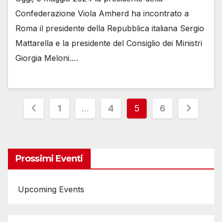
Confederazione Viola Amherd ha incontrato a
Roma il presidente della Repubblica italiana Sergio
Mattarella e la presidente del Consiglio dei Ministri
Giorgia Meloni.…
Paginazione
1
…
4
5
6
degli
articoli
Prossimi Eventi
Upcoming Events