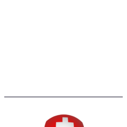
C.F. 97707560583
[@]
direzione@svizzeri.ch
[T]+39 3534518674
Avvertenze e Privacy
Tutti i diritti riservati