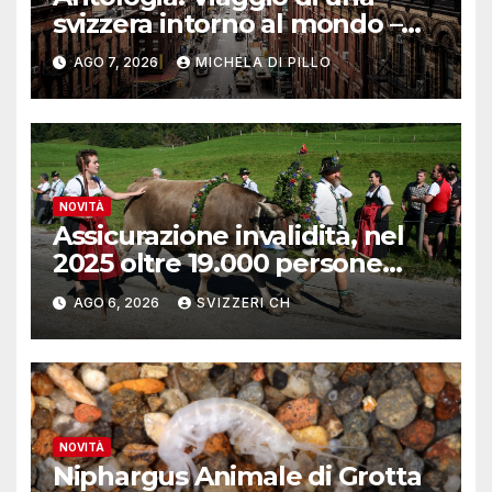
svizzera intorno al mondo –
Yosemite
AGO 7, 2026
MICHELA DI PILLO
NOVITÀ
Assicurazione invalidità, nel
2025 oltre 19.000 persone
reinserite nel mercato del
AGO 6, 2026
SVIZZERI CH
lavoro
NOVITÀ
Niphargus Animale di Grotta