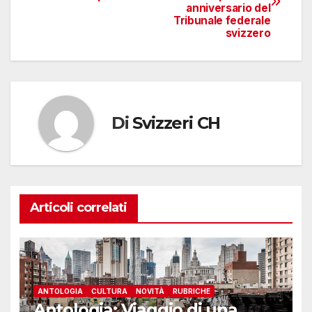
articoli
anniversario del
Tribunale federale
svizzero
Di
Svizzeri CH
Articoli correlati
ANTOLOGIA
CULTURA
NOVITÀ
RUBRICHE
Antologia: Viaggio di una