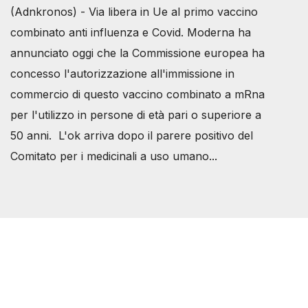
(Adnkronos) - Via libera in Ue al primo vaccino
combinato anti influenza e Covid. Moderna ha
annunciato oggi che la Commissione europea ha
concesso l'autorizzazione all'immissione in
commercio di questo vaccino combinato a mRna
per l'utilizzo in persone di età pari o superiore a
50 anni. L'ok arriva dopo il parere positivo del
Comitato per i medicinali a uso umano...
Società Svizzera S.S.D.
P.IVA 14081081003
C.F. 97707560583