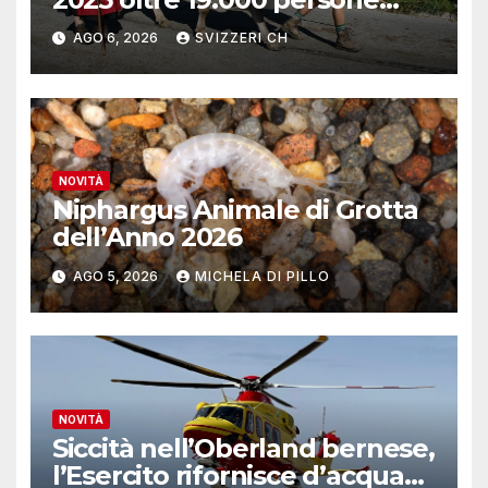
reinserite nel mercato del
AGO 6, 2026
SVIZZERI CH
lavoro
NOVITÀ
Niphargus Animale di Grotta
dell’Anno 2026
AGO 5, 2026
MICHELA DI PILLO
NOVITÀ
Siccità nell’Oberland bernese,
l’Esercito rifornisce d’acqua