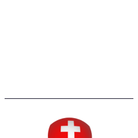
[@]
direzione@svizzeri.ch
[T]+39 3534518674
Avvertenze e Privacy
Tutti i diritti riservati