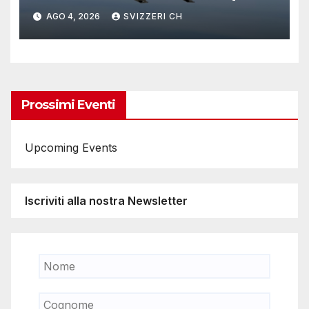
due alpeggi
AGO 4, 2026
SVIZZERI CH
Prossimi Eventi
Upcoming Events
Iscriviti alla nostra Newsletter