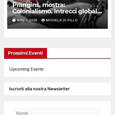
Prangins, mostra:
Colonialismo. Intrecci globali
della Svizzera
AGO 3, 2026
MICHELA DI PILLO
Prossimi Eventi
Upcoming Events
Iscriviti alla nostra Newsletter