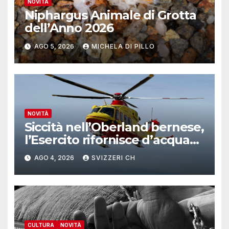
NOVITÀ
Niphargus Animale di Grotta
dell’Anno 2026
AGO 5, 2026
MICHELA DI PILLO
NOVITÀ
Siccità nell’Oberland bernese,
l’Esercito rifornisce d’acqua
due alpeggi
AGO 4, 2026
SVIZZERI CH
CULTURA
NOVITÀ