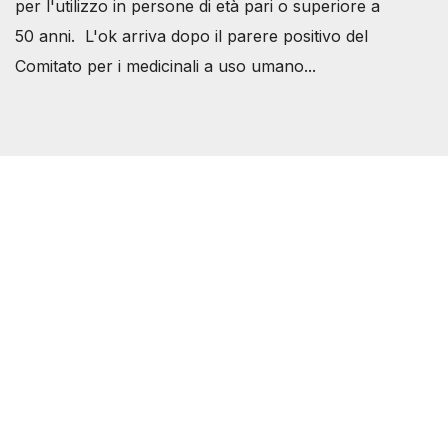
per l'utilizzo in persone di età pari o superiore a
50 anni. L'ok arriva dopo il parere positivo del
Comitato per i medicinali a uso umano...
Società Svizzera S.S.D.
P.IVA 14081081003
C.F. 97707560583
[@]
direzione@svizzeri.ch
[T]+39 3534518674