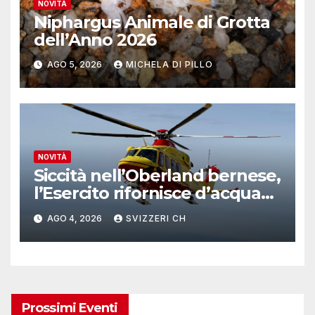
NOVITÀ
Niphargus Animale di Grotta
dell’Anno 2026
AGO 5, 2026
MICHELA DI PILLO
NOVITÀ
Siccità nell’Oberland bernese,
l’Esercito rifornisce d’acqua
due alpeggi
AGO 4, 2026
SVIZZERI CH
Prossimi Eventi