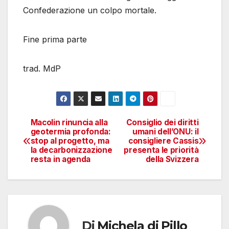
Confederazione un colpo mortale.
Fine prima parte
trad. MdP
Macolin rinuncia alla
Consiglio dei diritti
Navigazione
geotermia profonda:
umani dell’ONU: il
stop al progetto, ma
consigliere Cassis
articoli
la decarbonizzazione
presenta le priorità
resta in agenda
della Svizzera
Di
Michela di Pillo