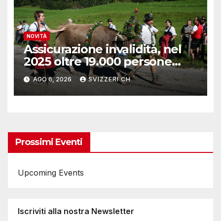
NOVITÀ
Assicurazione invalidità, nel
2025 oltre 19.000 persone
reinserite nel mercato del
AGO 6, 2026
SVIZZERI CH
lavoro
Prossimi Eventi
Upcoming Events
Iscriviti alla nostra Newsletter