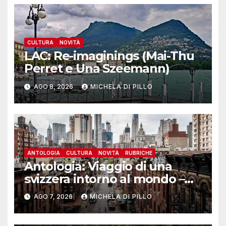
CULTURA
NOVITÀ
LAC: Re-imaginings (Mai-Thu
Perret e Una Szeemann)
AGO 8, 2026
MICHELA DI PILLO
ANTOLOGIA
CULTURA
NOVITÀ
RUBRICHE
Antologia: Viaggio di una
svizzera intorno al mondo –
Yosemite
AGO 7, 2026
MICHELA DI PILLO