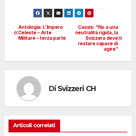
Antologia: L’Impero
Cassis: “No a una
Navigazione
Celeste – Arte
neutralità rigida, la
Militare – terza parte
Svizzera deve
articoli
restare capace di
agire”
Di
Svizzeri CH
Articoli correlati