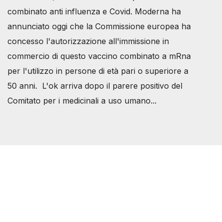
combinato anti influenza e Covid. Moderna ha
annunciato oggi che la Commissione europea ha
concesso l'autorizzazione all'immissione in
commercio di questo vaccino combinato a mRna
per l'utilizzo in persone di età pari o superiore a
50 anni. L'ok arriva dopo il parere positivo del
Comitato per i medicinali a uso umano...
Società Svizzera S.S.D.
P.IVA 14081081003
C.F. 97707560583