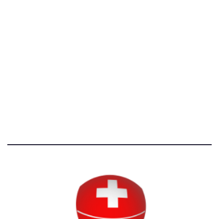
[@]
direzione@svizzeri.ch
[T]+39 3534518674
Avvertenze e Privacy
Tutti i diritti riservati