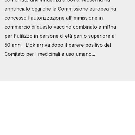
annunciato oggi che la Commissione europea ha
concesso l'autorizzazione all'immissione in
commercio di questo vaccino combinato a mRna
per l'utilizzo in persone di età pari o superiore a
50 anni. L'ok arriva dopo il parere positivo del
Comitato per i medicinali a uso umano...
Società Svizzera S.S.D.
P.IVA 14081081003
C.F. 97707560583