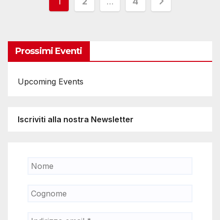
Paginazione
1
2
…
4
degli
articoli
Prossimi Eventi
Upcoming Events
Iscriviti alla nostra Newsletter