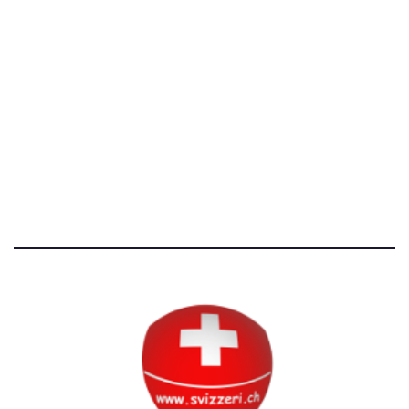
[@]
direzione@svizzeri.ch
[T]+39 3534518674
Avvertenze e Privacy
Tutti i diritti riservati