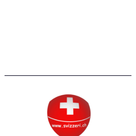
[T]+39 3534518674
Avvertenze e Privacy
Tutti i diritti riservati