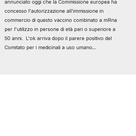
annunciato oggi che la Commissione europea ha
concesso l'autorizzazione all'immissione in
commercio di questo vaccino combinato a mRna
per l'utilizzo in persone di età pari o superiore a
50 anni. L'ok arriva dopo il parere positivo del
Comitato per i medicinali a uso umano...
Società Svizzera S.S.D.
P.IVA 14081081003
C.F. 97707560583
[@]
direzione@svizzeri.ch