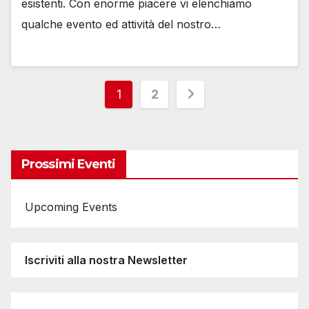
esistenti. Con enorme piacere vi elenchiamo
qualche evento ed attività del nostro…
Paginazione
1
2
degli
articoli
Prossimi Eventi
Upcoming Events
Iscriviti alla nostra Newsletter