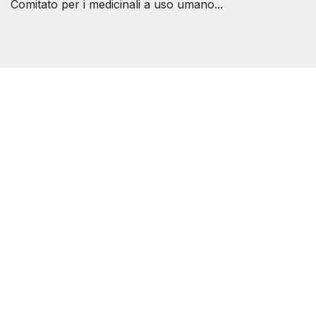
Comitato per i medicinali a uso umano...
Società Svizzera S.S.D.
P.IVA 14081081003
C.F. 97707560583
[@]
direzione@svizzeri.ch
[T]+39 3534518674
Avvertenze e Privacy