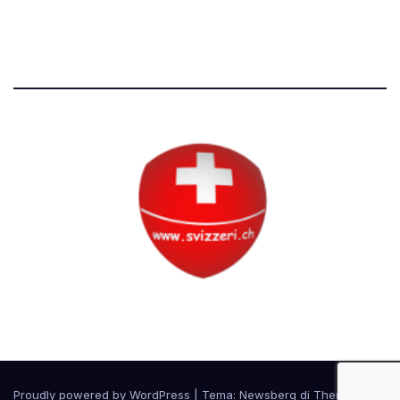
Tutti i diritti riservati
Circolo Svizzero
Proudly powered by WordPress
|
Tema:
Newsberg
di
Themeansar
.