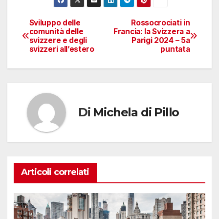
Sviluppo delle
Rossocrociati in
Navigazione
comunità delle
Francia: la Svizzera a
svizzere e degli
Parigi 2024 – 5a
articoli
svizzeri all’estero
puntata
Di
Michela di Pillo
Articoli correlati