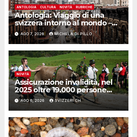
ANTOLOGIA
CULTURA
NOVITÀ
RUBRICHE
Antologia: Viaggio di una
svizzera intorno al mondo –
Yosemite
AGO 7, 2026
MICHELA DI PILLO
NOVITÀ
Assicurazione invalidità, nel
2025 oltre 19.000 persone
reinserite nel mercato del
AGO 6, 2026
SVIZZERI CH
lavoro