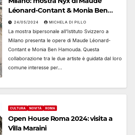
Milano: mostra Nyx di Maude
Léonard-Contant & Monia Ben
Hamouda
24/05/2024
MICHELA DI PILLO
La mostra bipersonale all’Istituto Svizzero a
Milano presenta le opere di Maude Léonard-
Contant e Monia Ben Hamouda. Questa
collaborazione tra le due artiste è guidata dal loro
comune interesse per…
CULTURA
NOVITÀ
ROMA
Open House Roma 2024: visita a
Villa Maraini