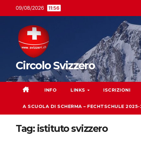
Salta
09/08/2026
11:56
al
contenuto
Circolo Svizzero
INFO
LINKS
ISCRIZIONI
A SCUOLA DI SCHERMA – FECHTSCHULE 2025-
Tag:
istituto svizzero