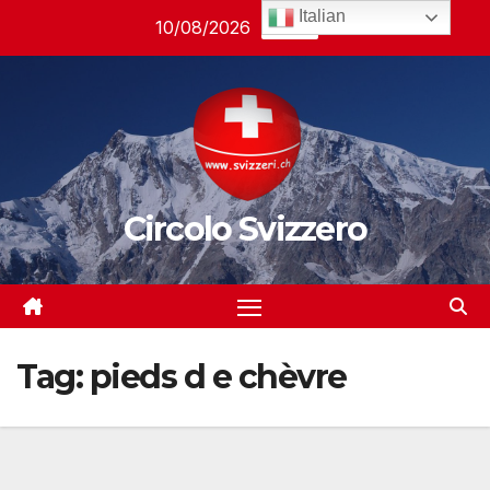
Salta
Italian
10/08/2026
04:48
al
contenuto
Circolo Svizzero
Tag:
pieds d e chèvre