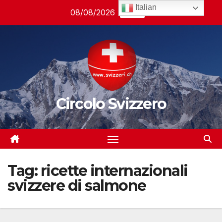
Salta
Italian
08/08/2026
04:57
al
contenuto
Circolo Svizzero
Tag:
ricette internazionali
svizzere di salmone