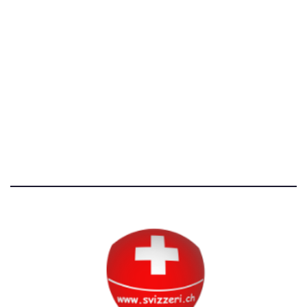
[@]
direzione@svizzeri.ch
[T]+39 3534518674
Avvertenze e Privacy
Tutti i diritti riservati