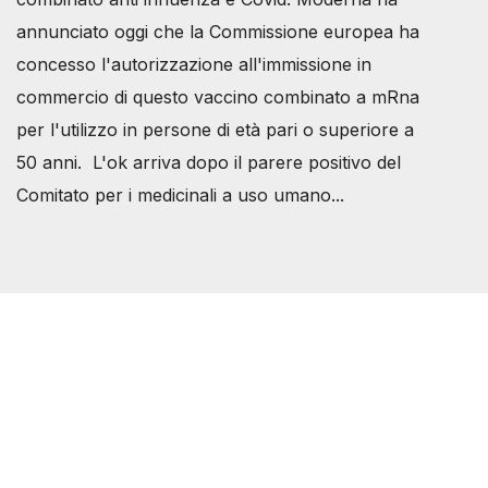
annunciato oggi che la Commissione europea ha
concesso l'autorizzazione all'immissione in
commercio di questo vaccino combinato a mRna
per l'utilizzo in persone di età pari o superiore a
50 anni. L'ok arriva dopo il parere positivo del
Comitato per i medicinali a uso umano...
Società Svizzera S.S.D.
P.IVA 14081081003
C.F. 97707560583