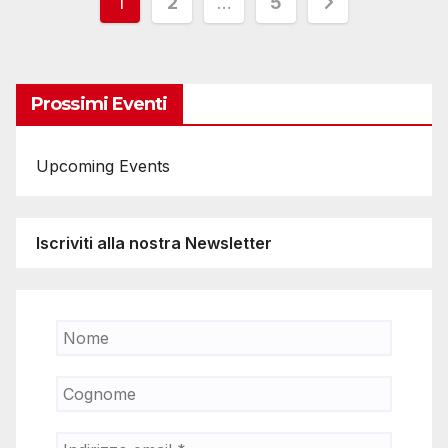
Paginazione
1
2
…
5
degli
articoli
Prossimi Eventi
Upcoming Events
Iscriviti alla nostra Newsletter