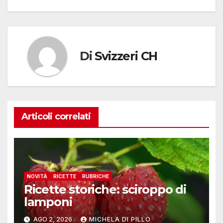
articoli
Di
Svizzeri CH
Articoli correlati
NOVITÀ
RICETTE
RUBRICHE
Ricette storiche: sciroppo di
lamponi
AGO 2, 2026
MICHELA DI PILLO