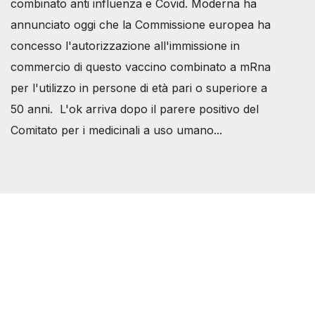
combinato anti influenza e Covid. Moderna ha
annunciato oggi che la Commissione europea ha
concesso l'autorizzazione all'immissione in
commercio di questo vaccino combinato a mRna
per l'utilizzo in persone di età pari o superiore a
50 anni. L'ok arriva dopo il parere positivo del
Comitato per i medicinali a uso umano...
Società Svizzera S.S.D.
P.IVA 14081081003
C.F. 97707560583