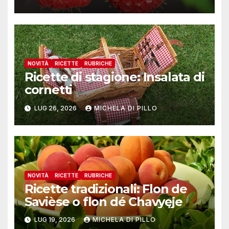
NOVITÀ
RICETTE
RUBRICHE
Ricette di stagione: Insalata di
cornetti
LUG 26, 2026
MICHELA DI PILLO
NOVITÀ
RICETTE
RUBRICHE
Ricette tradizionali: Flon de
Savièse o flon dé Chavyęje
LUG 19, 2026
MICHELA DI PILLO