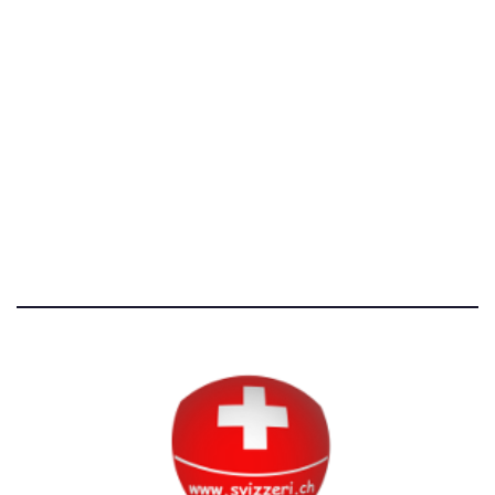
[@]
direzione@svizzeri.ch
[T]+39 3534518674
Avvertenze e Privacy
Tutti i diritti riservati