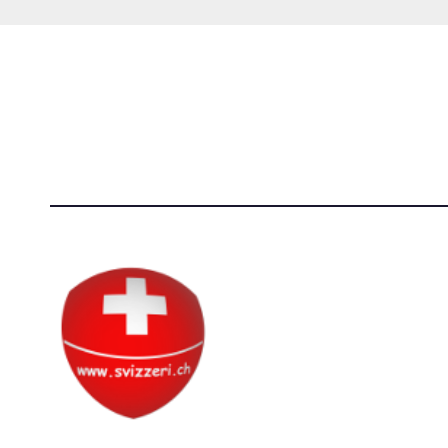
Società Svizzera S.S.D.
[@]
direzi
P.IVA 14081081003
[T]+39 3
C.F. 97707560583