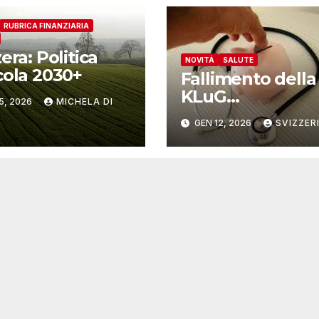
RUBRICA FINANZIARIA
era: Politica
NOVITÀ
SALUTE
cola 2030+
Fallimento della
KLuG
5, 2026
MICHELA DI
Krankenversich
GEN 12, 2026
SVIZZER
ng: assicurati
tutelati e contin
garantita