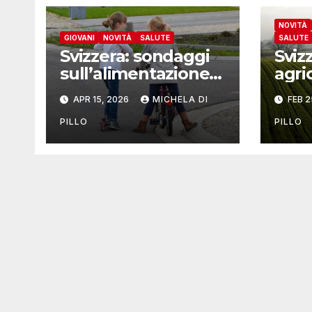
NOVITÀ
GIOVANI
NOVITÀ
SALUTE
SALUTE
Svizzera: sondaggi
Svizz
sull’alimentazione
agri
di lattanti, bambini
APR 15, 2026
MICHELA DI
FEB 2
e adolescenti
PILLO
PILLO