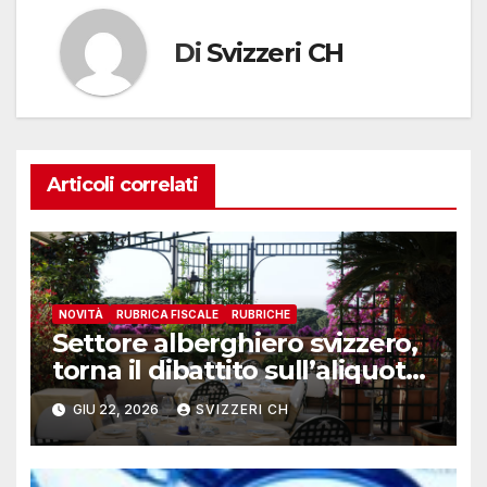
Di
Svizzeri CH
Articoli correlati
NOVITÀ
RUBRICA FISCALE
RUBRICHE
Settore alberghiero svizzero,
torna il dibattito sull’aliquota
speciale IVA
GIU 22, 2026
SVIZZERI CH