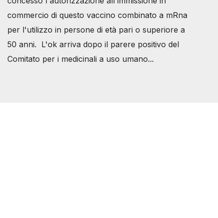
concesso l'autorizzazione all'immissione in
commercio di questo vaccino combinato a mRna
per l'utilizzo in persone di età pari o superiore a
50 anni. L'ok arriva dopo il parere positivo del
Comitato per i medicinali a uso umano...
Società Svizzera S.S.D.
P.IVA 14081081003
C.F. 97707560583
[@]
direzione@svizzeri.ch
[T]+39 3534518674