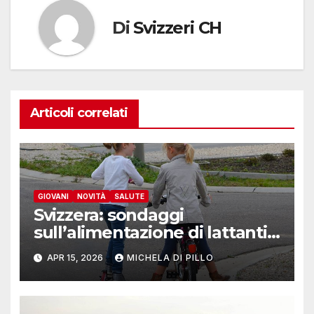
Di
Svizzeri CH
Articoli correlati
GIOVANI
NOVITÀ
SALUTE
Svizzera: sondaggi
sull’alimentazione di lattanti,
bambini e adolescenti
APR 15, 2026
MICHELA DI PILLO