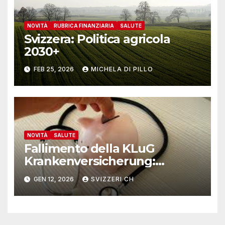
NOVITÀ
RUBRICA FINANZIARIA
SALUTE
Svizzera: Politica agricola
2030+
FEB 25, 2026
MICHELA DI PILLO
NOVITÀ
SALUTE
Fallimento della KLuG
Krankenversicherung:
assicurati tutelati e continuità
GEN 12, 2026
SVIZZERI CH
garantita