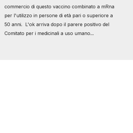
commercio di questo vaccino combinato a mRna
per l'utilizzo in persone di età pari o superiore a
50 anni. L'ok arriva dopo il parere positivo del
Comitato per i medicinali a uso umano...
Società Svizzera S.S.D.
P.IVA 14081081003
C.F. 97707560583
[@]
direzione@svizzeri.ch
[T]+39 3534518674