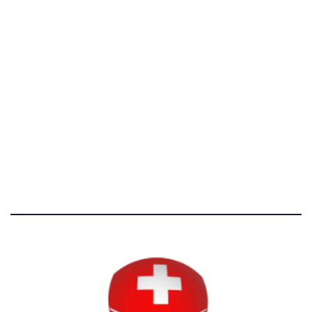
[@]
direzione@svizzeri.ch
[T]+39 3534518674
Avvertenze e Privacy
Tutti i diritti riservati