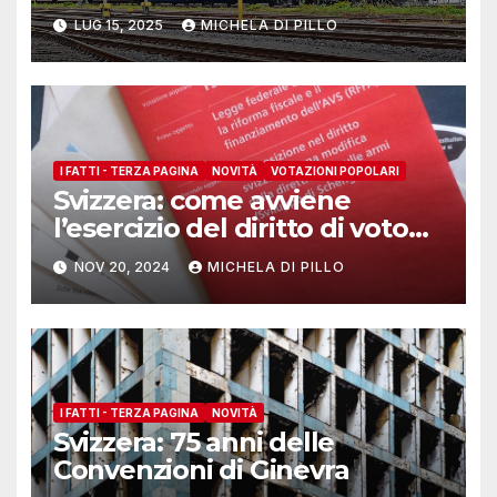
Svizzera
LUG 15, 2025
MICHELA DI PILLO
I FATTI - TERZA PAGINA
NOVITÀ
VOTAZIONI POPOLARI
Svizzera: come avviene
l’esercizio del diritto di voto
dall’estero con il materiale
NOV 20, 2024
MICHELA DI PILLO
cartaceo
I FATTI - TERZA PAGINA
NOVITÀ
Svizzera: 75 anni delle
Convenzioni di Ginevra