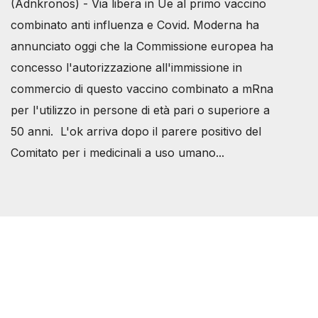
(Adnkronos) - Via libera in Ue al primo vaccino
combinato anti influenza e Covid. Moderna ha
annunciato oggi che la Commissione europea ha
concesso l'autorizzazione all'immissione in
commercio di questo vaccino combinato a mRna
per l'utilizzo in persone di età pari o superiore a
50 anni. L'ok arriva dopo il parere positivo del
Comitato per i medicinali a uso umano...
Società Svizzera S.S.D.
P.IVA 14081081003
C.F. 97707560583