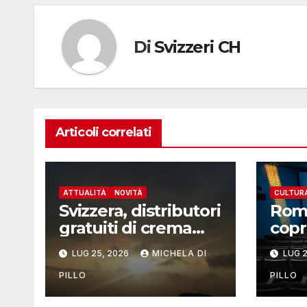
Di
Svizzeri CH
Articoli correlati
ATTUALITÀ
NOVITÀ
CULTUR
Svizzera, distributori
Rom
gratuiti di crema
copr
solare
svizz
LUG 25, 2026
MICHELA DI
LUG 2
rass
Visi
PILLO
PILLO