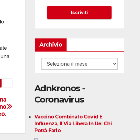
do
Archivio
ate
 una
Archivio
Adnkronos -
Coronavirus
una
ino
eo.
Vaccino Combinato Covid E
Influenza, Il Via Libera In Ue: Chi
Potrà Farlo