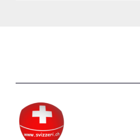
Società Svizzera S.S.D.
[@]
direzi
P.IVA 14081081003
[T]+39 3
C.F. 97707560583