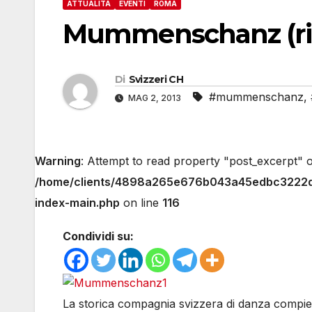
ATTUALITÀ
EVENTI
ROMA
Mummenschanz (ridu
Di
Svizzeri CH
#mummenschanz
,
MAG 2, 2013
Warning
: Attempt to read property "post_excerpt" o
/home/clients/4898a265e676b043a45edbc3222d4
index-main.php
on line
116
Condividi su:
La storica compagnia svizzera di danza compie