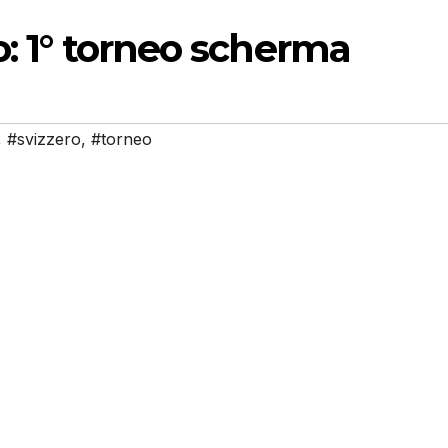
o: 1° torneo scherma
,
#svizzero
,
#torneo