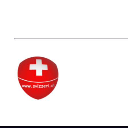
Società Svizzera S.S.D.
[@]
direzi
P.IVA 14081081003
[T]+39 3
C.F. 97707560583
Circolo Svizzero