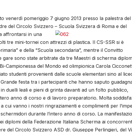
lto venerdì pomeriggio 7 giugno 2013 presso la palestra del
dre del Circolo Svizzero – Scuola Svizzera di Roma e del
ma
affrontarsi in una
ti tre mini-tornei con attrezzi di plastica. Il CS-SSR si è
 primaria” e della “Scuola secondaria”, mentre il Convitto
e gare sono state arbitrate da tre Maestri di scherma diplom
la Bi-Campionessa del Mondo ed olimpionica Carola Cicconett
to studenti provenienti dalle scuole elementari sino al lice
a. Grande festa tra i partecipanti che hanno saputo guadagna
n duelli leali e pieni di grinta davanti ad un folto pubblico,
tero anno di corso e di lavoro preparatorio. Molta soddisf
a cui vanno i nostri ringraziamenti e complimenti per l’im
 schermidori durante l’intero anno di corso. La manifestazio
i diplomi della Federazione Italiana Scherma ai concorrent
ere del Circolo Svizzero ASD dr. Giuseppe Perlingieri, del V