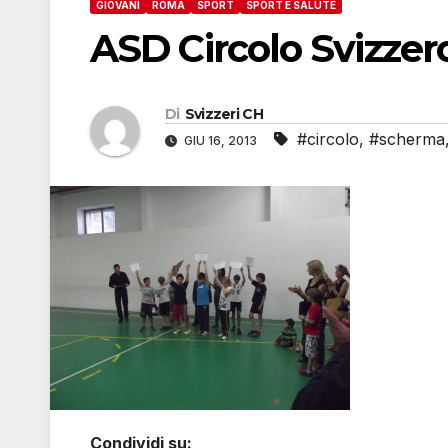
GIOVANI
ROMA
SPORT
SPORT E SALUTE
ASD Circolo Svizzer
Di
Svizzeri CH
#circolo
,
#scherma
GIU 16, 2013
Condividi su: