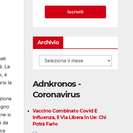
Archivio
ati
Archivio
i. La
o, è
Adnkronos -
rsi la
Coronavirus
azione
pegno
Vaccino Combinato Covid E
ne si
Influenza, Il Via Libera In Ue: Chi
i da
Potrà Farlo
ice