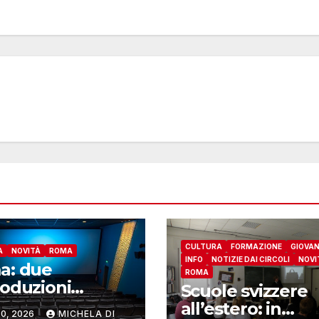
CULTURA
FORMAZIONE
GIOVAN
A
NOVITÀ
ROMA
INFO
NOTIZIE DAI CIRCOLI
NOVI
a: due
ROMA
oduzioni
Scuole svizzere
ere alla
all’estero: in
0, 2026
MICHELA DI