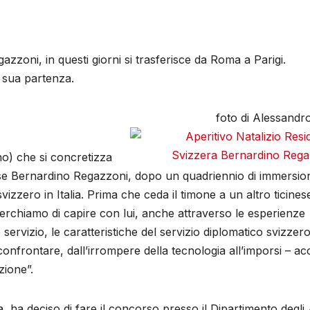
azzoni, in questi giorni si trasferisce da Roma a Parigi.
a sua partenza.
foto di Alessandro
no) che si concretizza
nese Bernardino Regazzoni, dopo un quadriennio di immersio
zzero in Italia. Prima che ceda il timone a un altro ticines
erchiamo di capire con lui, anche attraverso le esperienze
servizio, le caratteristiche del servizio diplomatico svizzero
confrontare, dall’irrompere della tecnologia all’imporsi – a
zione”.
, ha deciso di fare il concorso presso il Dipartimento degli 