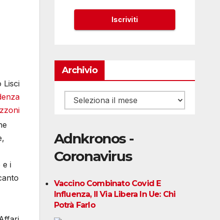
Archivio
 Lisci
Archivio
ne
Adnkronos -
e,
Coronavirus
 e i
ccanto
Vaccino Combinato Covid E
Influenza, Il Via Libera In Ue: Chi
Potrà Farlo
Affari