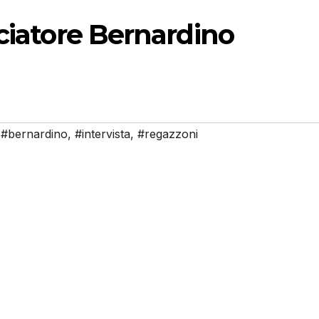
sciatore Bernardino
,
#bernardino
,
#intervista
,
#regazzoni