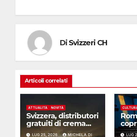
articoli
Di
Svizzeri CH
Articoli correlati
ATTUALITÀ
NOVITÀ
CULTUR
Svizzera, distributori
Rom
gratuiti di crema
copr
solare
svizz
LUG 25, 2026
MICHELA DI
LUG 2