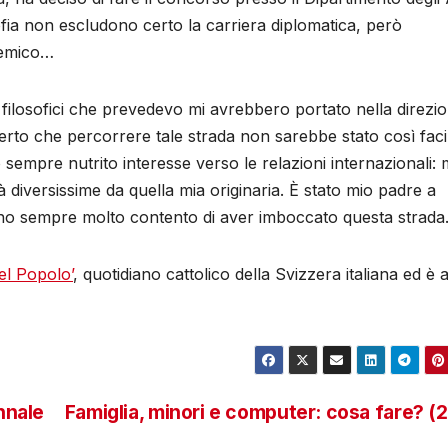
losofia non escludono certo la carriera diplomatica, però
demico…
 filosofici che prevedevo mi avrebbero portato nella direzi
rto che percorrere tale strada non sarebbe stato così faci
 sempre nutrito interesse verso le relazioni internazionali: 
à diversissime da quella mia originaria. È stato mio padre a
sono sempre molto contento di aver imboccato questa strada
el Popolo’
, quotidiano cattolico della Svizzera italiana ed è
nnale
Famiglia, minori e computer: cosa fare? (2