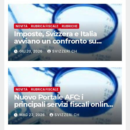
NOVITÀ
RUBRICA FISCALE
RUBRICHE
Imposte, Svizzera e Italia
avviano un confronto su
doppia imposizione e
GIU 20, 2026
SVIZZERI CH
questioni fiscali
transfrontaliere
NOVITÀ
RUBRICA FISCALE
Nuovo Portale AFC: i
principali servizi fiscali online
riuniti in un unico accesso
MAG 23, 2026
SVIZZERI CH