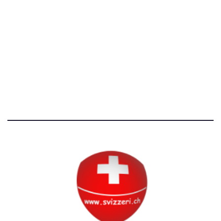
[T]+39 3534518674
Avvertenze e Privacy
Tutti i diritti riservati