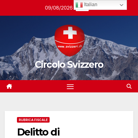
Salta
Italian
09/08/2026
11:37
al
contenuto
Circolo Svizzero
RUBRICA FISCALE
Delitto di