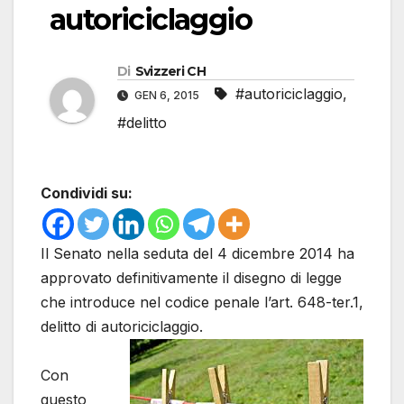
autoriciclaggio
Di
Svizzeri CH
#autoriciclaggio
,
GEN 6, 2015
#delitto
Condividi su:
Il Senato nella seduta del 4 dicembre 2014 ha
approvato definitivamente il disegno di legge
che introduce nel codice penale l’art. 648-ter.1,
delitto di autoriciclaggio.
Con
questo