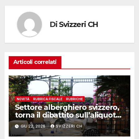
Di
Svizzeri CH
Articoli correlati
NOVITÀ
RUBRICA FISCALE
RUBRICHE
Settore alberghiero svizzero,
torna il dibattito sull’aliquota
speciale IVA
GIU 22, 2026
SVIZZERI CH