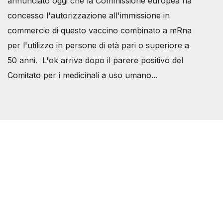
annunciato oggi che la Commissione europea ha
concesso l'autorizzazione all'immissione in
commercio di questo vaccino combinato a mRna
per l'utilizzo in persone di età pari o superiore a
50 anni. L'ok arriva dopo il parere positivo del
Comitato per i medicinali a uso umano...
Società Svizzera S.S.D.
P.IVA 14081081003
C.F. 97707560583
[@]
direzione@svizzeri.ch