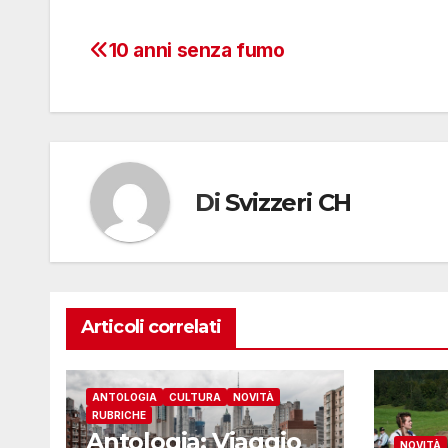
10 anni senza fumo
Navigazione
articoli
Di
Svizzeri CH
Articoli correlati
ANTOLOGIA
CULTURA
NOVITÀ
RUBRICHE
Antologia: Viaggio
NOVITÀ