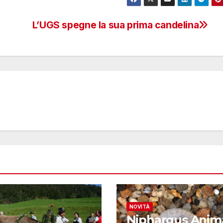
L’UGS spegne la sua prima candelina
NOVITÀ
Niphargus Anim