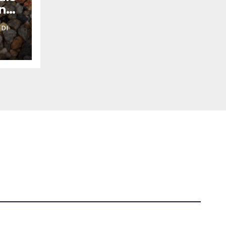
nno
 DI
Tutti i diritti riservati