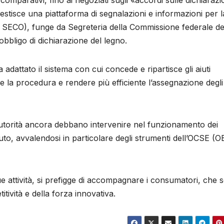
comparativi, fino ai negoziati sugli «accordi sulle dichiarazi
stisce una piattaforma di segnalazioni e informazioni per l
la SECO), funge da Segreteria della Commissione federale de
obbligo di dichiarazione del legno.
dattato il sistema con cui concede e ripartisce gli aiuti
re la procedura e rendere più efficiente l’assegnazione degli
autorità ancora debbano intervenire nel funzionamento dei
uto, avvalendosi in particolare degli strumenti dell’OCSE (
ue attività, si prefigge di accompagnare i consumatori, che 
tività e della forza innovativa.