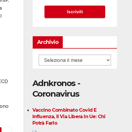
oni».
a
l
Archivio
Archivio
Adnkronos -
OECD
Coronavirus
sono
Vaccino Combinato Covid E
Influenza, Il Via Libera In Ue: Chi
Potrà Farlo