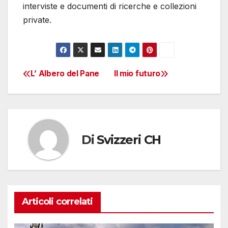
interviste e documenti di ricerche e collezioni
private.
L’ Albero del Pane
Il mio futuro
Navigazione
articoli
Di
Svizzeri CH
Articoli correlati