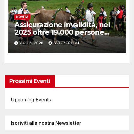
NOVITÀ
Assicurazione invalidità, nel
2025 oltre 19.000 persone
reinserite nel mercato del
AGO 6, 2026
SVIZZERI CH
lavoro
Prossimi Eventi
Upcoming Events
Iscriviti alla nostra Newsletter