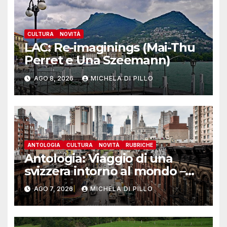
CULTURA
NOVITÀ
LAC: Re-imaginings (Mai-Thu
Perret e Una Szeemann)
AGO 8, 2026
MICHELA DI PILLO
ANTOLOGIA
CULTURA
NOVITÀ
RUBRICHE
Antologia: Viaggio di una
svizzera intorno al mondo –
Yosemite
AGO 7, 2026
MICHELA DI PILLO