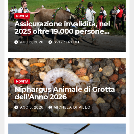
NOVITÀ
Assicurazione invalidità, nel
2025 oltre 19.000 persone
reinserite nel mercato del
AGO 6, 2026
SVIZZERI CH
lavoro
NOVITÀ
Niphargus Animale di Grotta
dell’Anno 2026
AGO 5, 2026
MICHELA DI PILLO