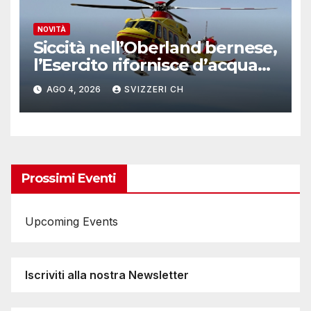
NOVITÀ
Siccità nell’Oberland bernese,
l’Esercito rifornisce d’acqua
due alpeggi
AGO 4, 2026
SVIZZERI CH
Prossimi Eventi
Upcoming Events
Iscriviti alla nostra Newsletter