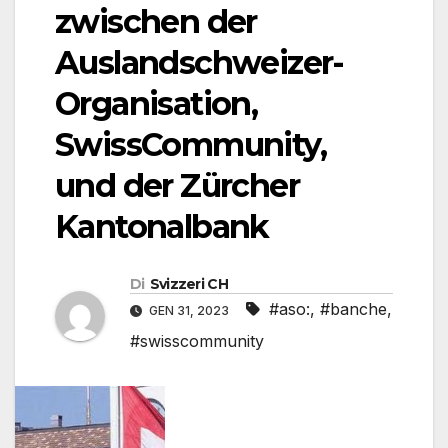
zwischen der
Auslandschweizer-
Organisation,
SwissCommunity,
und der Zürcher
Kantonalbank
Di
Svizzeri CH
#aso:
,
#banche
,
GEN 31, 2023
#swisscommunity