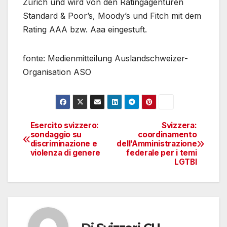
Zürich und wird von den Ratingagenturen
Standard & Poor’s, Moody’s und Fitch mit dem
Rating AAA bzw. Aaa eingestuft.
fonte: Medienmitteilung Auslandschweizer-
Organisation ASO
Esercito svizzero:
Svizzera:
Navigazione
sondaggio su
coordinamento
discriminazione e
dell’Amministrazione
articoli
violenza di genere
federale per i temi
LGTBI