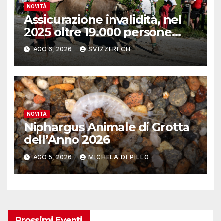
NOVITÀ
Assicurazione invalidità, nel
2025 oltre 19.000 persone
reinserite nel mercato del
AGO 6, 2026
SVIZZERI CH
lavoro
NOVITÀ
Niphargus Animale di Grotta
dell’Anno 2026
AGO 5, 2026
MICHELA DI PILLO
Prossimi Eventi