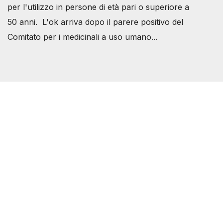
per l'utilizzo in persone di età pari o superiore a
50 anni. L'ok arriva dopo il parere positivo del
Comitato per i medicinali a uso umano...
Società Svizzera S.S.D.
P.IVA 14081081003
C.F. 97707560583
[@]
direzione@svizzeri.ch
[T]+39 3534518674