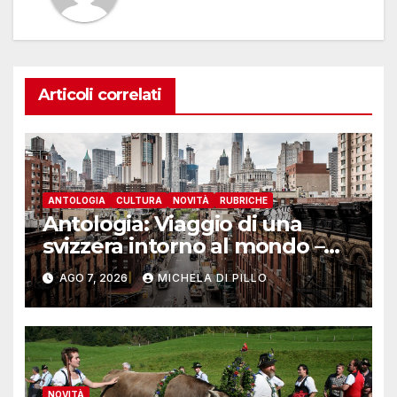
Articoli correlati
ANTOLOGIA
CULTURA
NOVITÀ
RUBRICHE
Antologia: Viaggio di una
svizzera intorno al mondo –
Yosemite
AGO 7, 2026
MICHELA DI PILLO
NOVITÀ