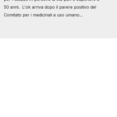
50 anni. L'ok arriva dopo il parere positivo del
Comitato per i medicinali a uso umano...
Società Svizzera S.S.D.
P.IVA 14081081003
C.F. 97707560583
[@]
direzione@svizzeri.ch
[T]+39 3534518674