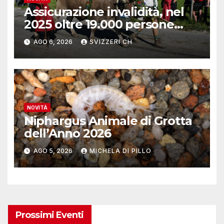
Assicurazione invalidità, nel
2025 oltre 19.000 persone
reinserite nel mercato del
AGO 6, 2026
SVIZZERI CH
lavoro
NOVITÀ
Niphargus Animale di Grotta
dell’Anno 2026
AGO 5, 2026
MICHELA DI PILLO
Prossimi Eventi