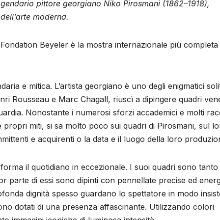
ggendario pittore georgiano Niko Pirosmani (1862–1918),
 dell’arte moderna.
 Fondation Beyeler è la mostra internazionale più completa
ria e mitica. L’artista georgiano è uno degli enigmatici soli
ri Rousseau e Marc Chagall, riuscì a dipingere quadri vene
guardia. Nonostante i numerosi sforzi accademici e molti rac
 propri miti, si sa molto poco sui quadri di Pirosmani, sul l
committenti e acquirenti o la data e il luogo della loro produzio
asforma il quotidiano in eccezionale. I suoi quadri sono tanto
ior parte di essi sono dipinti con pennellate precise ed ener
profonda dignità spesso guardano lo spettatore in modo insis
ono dotati di una presenza affascinante. Utilizzando colori