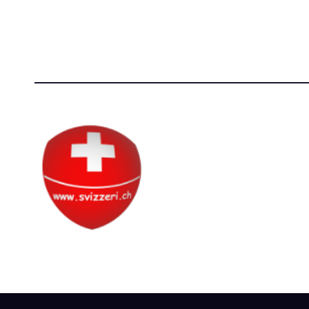
P.IVA 14081081003
[T]+39 3
C.F. 97707560583
Circolo Svizzero