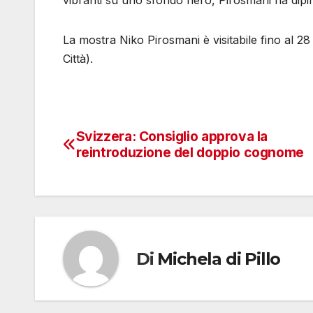
vibranti su uno sfondo nero, Pirosmani ha dipin
La mostra Niko Pirosmani è visitabile fino al 
Città).
Svizzera: Consiglio approva la
Navigazione
reintroduzione del doppio cognome
articoli
Di
Michela di Pillo