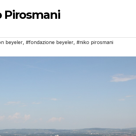
o Pirosmani
on beyeler
,
#fondazione beyeler
,
#niko pirosmani