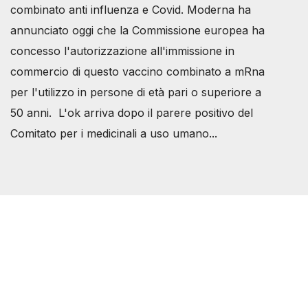
combinato anti influenza e Covid. Moderna ha
annunciato oggi che la Commissione europea ha
concesso l'autorizzazione all'immissione in
commercio di questo vaccino combinato a mRna
per l'utilizzo in persone di età pari o superiore a
50 anni. L'ok arriva dopo il parere positivo del
Comitato per i medicinali a uso umano...
Società Svizzera S.S.D.
P.IVA 14081081003
C.F. 97707560583