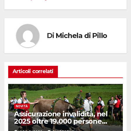
Di
Michela di Pillo
Articoli correlati
NOVITÀ
Assicurazione invalidità, nel
2025 oltre 19.000 persone
reinserite nel mercato del