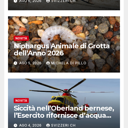
AGO 6, 2026
SVIZZERI CH
lavoro
NOVITÀ
Niphargus Animale di Grotta
dell’Anno 2026
AGO 5, 2026
MICHELA DI PILLO
NOVITÀ
Siccità nell’Oberland bernese,
l’Esercito rifornisce d’acqua
due alpeggi
AGO 4, 2026
SVIZZERI CH