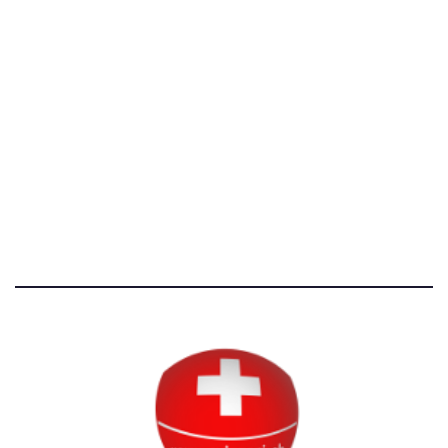
[@]
direzione@svizzeri.ch
[T]+39 3534518674
Avvertenze e Privacy
Tutti i diritti riservati