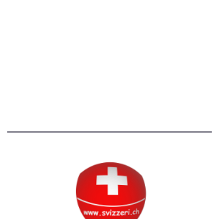
[@]
direzione@svizzeri.ch
[T]+39 3534518674
Avvertenze e Privacy
Tutti i diritti riservati