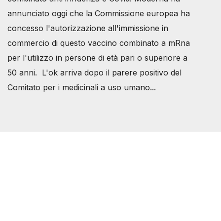
annunciato oggi che la Commissione europea ha
concesso l'autorizzazione all'immissione in
commercio di questo vaccino combinato a mRna
per l'utilizzo in persone di età pari o superiore a
50 anni. L'ok arriva dopo il parere positivo del
Comitato per i medicinali a uso umano...
Società Svizzera S.S.D.
P.IVA 14081081003
C.F. 97707560583