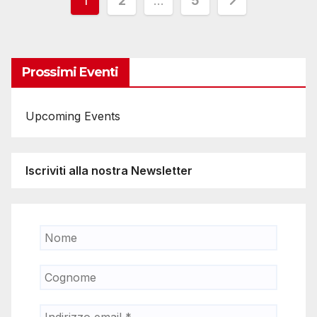
Paginazione
1
2
…
5
degli
articoli
Prossimi Eventi
Upcoming Events
Iscriviti alla nostra Newsletter