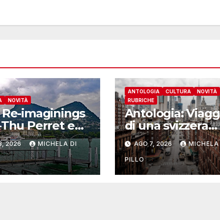
ANTOLOGIA
CULTURA
NOVITÀ
A
NOVITÀ
RUBRICHE
 Re-imaginings
Antologia: Viagg
-Thu Perret e
di una svizzera
 Szeemann)
intorno al mond
8, 2026
MICHELA DI
AGO 7, 2026
MICHELA 
Yosemite
PILLO