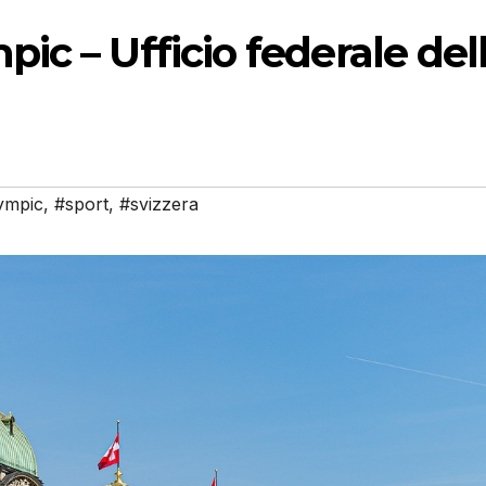
ic – Ufficio federale del
ympic
,
#sport
,
#svizzera