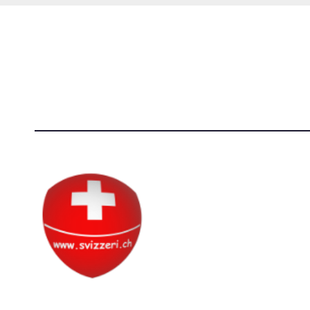
Società Svizzera S.S.D.
[@]
direzi
P.IVA 14081081003
[T]+39 3
C.F. 97707560583
Circolo Svizzero