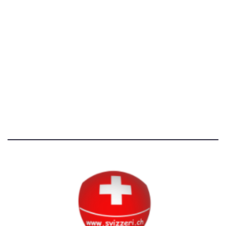
[@]
direzione@svizzeri.ch
[T]+39 3534518674
Avvertenze e Privacy
Tutti i diritti riservati