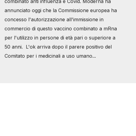
combinato anti influenza e Covid. Moderna ha
annunciato oggi che la Commissione europea ha
concesso l'autorizzazione all'immissione in
commercio di questo vaccino combinato a mRna
per l'utilizzo in persone di età pari o superiore a
50 anni. L'ok arriva dopo il parere positivo del
Comitato per i medicinali a uso umano...
Società Svizzera S.S.D.
P.IVA 14081081003
C.F. 97707560583