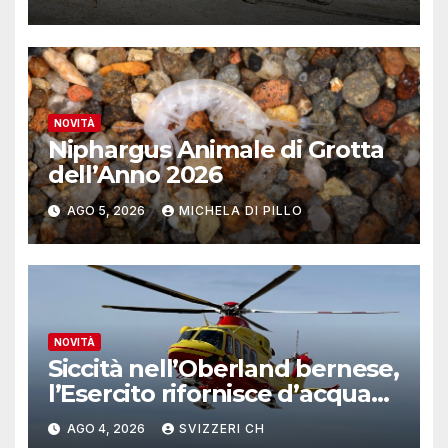
lavoro
NOVITÀ
Niphargus Animale di Grotta
dell’Anno 2026
AGO 5, 2026
MICHELA DI PILLO
NOVITÀ
Siccità nell’Oberland bernese,
l’Esercito rifornisce d’acqua
due alpeggi
AGO 4, 2026
SVIZZERI CH