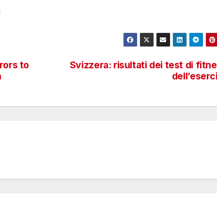
i
rors to
Svizzera: risultati dei test di fitn
n
dell’eserc