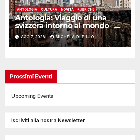
ANTOLOGIA
CULTURA
NOVITÀ
RUBRICHE
Antologia: Viaggio di una
svizzera intorno al mondo –
Yosemite
AGO 7, 2026
MICHELA DI PILLO
Prossimi Eventi
Upcoming Events
Iscriviti alla nostra Newsletter