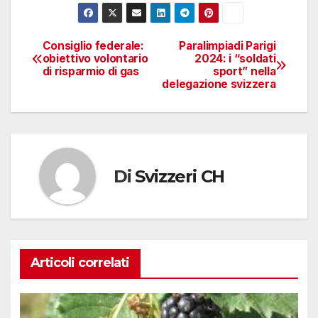
Consiglio federale:
Paralimpiadi Parigi
Navigazione
obiettivo volontario
2024: i “soldati
di risparmio di gas
sport” nella
articoli
delegazione svizzera
Di
Svizzeri CH
Articoli correlati