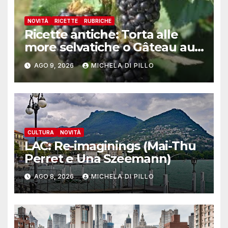
NOVITÀ
RICETTE
RUBRICHE
Ricette antiche: Torta alle
more selvatiche o Gâteau au
mȗres sauvages
AGO 9, 2026
MICHELA DI PILLO
CULTURA
NOVITÀ
LAC: Re-imaginings (Mai-Thu
Perret e Una Szeemann)
AGO 8, 2026
MICHELA DI PILLO